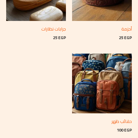
أحزمة
جرابات نظارات
25
EGP
25
EGP
حقائب ظهر
100
EGP